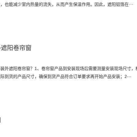
，也能减少室内热量的流失，从而产生保温作用。因此，遮阳铝箔在···
外遮阳卷帘窗
装外遮阳卷帘窗？1、卷帘窗产品到安装现场后需要测量安装现场尺寸，
际到货的产品尺寸，确保到货产品符合订单要求再开始产品安装；2···
网