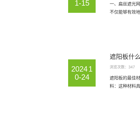
1-15
一、扁丝遮光
不仅能够有效地
遮阳板什
2024
1
浏览次数：347
0-24
遮阳板的最佳材
料‌：这种材料