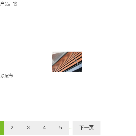
状产品。它
C涂层布
2
3
4
5
下一页
···