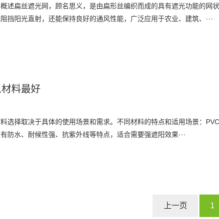
网概述扁丝遮光网，顾名思义，是由扁形丝编织而成的具有遮光功能的网
阻挡阳光直射，还能保持良好的通风性能，广泛应用于农业、建筑、···
么材料最好
料选择取决于具体的使用场景和需求。‌‌不同材料的特点和适用场景：‌PV
具有防水、耐候性强、抗紫外线等特点，适合需要强遮阳效果···
上一页
1